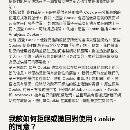
使我們能夠記住您在同一瀏覽會話中之前的操作並保護我們的網
站。
分析/效能 我們或第三方服務提供者使用這些 Cookie 來分析網站的
使用方式及其運作。 例如，這些 Cookie 會追蹤最常造訪的頁面以
及訪客來自哪些位置。 如果您訂閱電子報或以其他方式在網站上註
冊，這些 Cookie 可能與您相關。 例如，這些 Cookie 包括 Adob​​e
Analytics Cookie。
功能 這些 Cookie 使我們能夠根據您所做的選擇來經營網站。 這些
Cookie 使我們能夠在兩次訪問之間「記住」您。 例如，我們將識
別您的使用者名稱並記住您如何定製網站和服務，例如透過調整文
字大小、字體、語言和網頁的其他可更改部分，並在您將來造訪時
為您提供相同的客製化。
第三方廣告 這些 Cookie 收集有關您在這些網站和其他網站上的活
動的信息，以便為您提供有針對性的廣告。 我們也可能允許我們的
第三方服務提供者在網站上使用 Cookie 來實現上述相同目的，包
括收集有關您一段時間內跨不同網站的線上活動的資訊。 產生這些
Cookie 的第三方服務提供者（例如AdAdobe、LinkedIn、Twitter
和Facebook）擁有自己的隱私權政策，並且可能會根據您對我們網
站的存取情況，使用其Cookie 在其他網站上向您投放定向廣告。
我該如何拒絕或撤回對使用 Cookie
的同意？